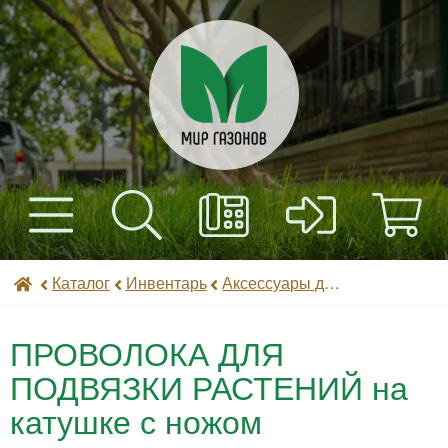
+7(495) 597-82-01
Найти
Каталог
Мир газонов
Каталог
Инвентарь
Аксессуары для садоводства
+7(985) 443-32-32
Доставка
ПРОВОЛОКА ДЛЯ
Оплата
ПОДВЯЗКИ РАСТЕНИЙ на
катушке с ножом
Контакты