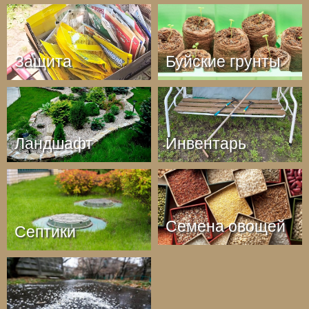
Защита
Буйские грунты
Ландшафт
Инвентарь
Семена овощей
Септики