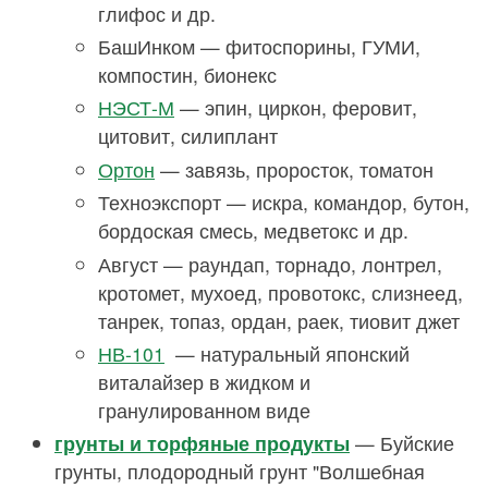
глифос и др.
БашИнком — фитоспорины, ГУМИ,
компостин, бионекс
НЭСТ-М
— эпин, циркон, феровит,
цитовит, силиплант
Ортон
— завязь, проросток, томатон
Техноэкспорт — искра, командор, бутон,
бордоская смесь, медветокс и др.
Август — раундап, торнадо, лонтрел,
кротомет, мухоед, провотокс, слизнеед,
танрек, топаз, ордан, раек, тиовит джет
НВ-101
— натуральный японский
виталайзер в жидком и
гранулированном виде
грунты и торфяные продукты
— Буйские
грунты, плодородный грунт "Волшебная