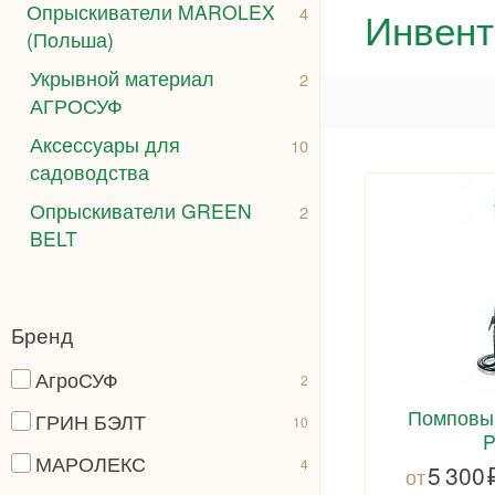
Опрыскиватели MAROLEX
Инвент
4
(Польша)
Укрывной материал
2
АГРОСУФ
Аксессуары для
10
садоводства
Опрыскиватели GREEN
2
BELT
Бренд
АгроСУФ
2
Помповы
ГРИН БЭЛТ
10
P
МАРОЛЕКС
4
5 300