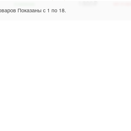
1 800
нет в на
в наличии
оваров
Показаны с
1
по
18
.
ЛИИ-АЭРАТОРЫ
ЛЕСКА ДЛЯ ТРИММЕРА
70
нет в наличии
нет в на