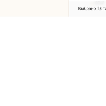
69
Выбрано
18
т
САНДА
650