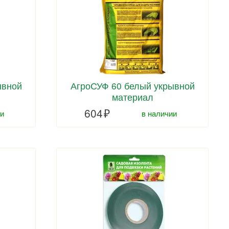
ывной
АгроСУФ 60 белый укрывной
материал
604
и
в наличии