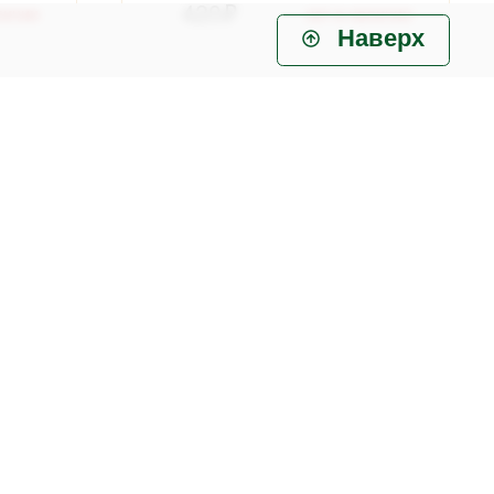
420
личии
нет в наличии
Наверх
 2мм
Почвенный контроль
измеритель кислотности почвы
41
личии
нет в наличии