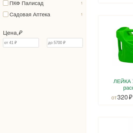
ПКФ Палисад
1
Садовая Аптека
1
Цена,
₽
ЛЕЙКА
рас
320