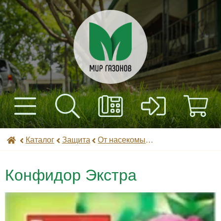
+7(495) 597-82-01
Найти
Каталог
Мир газонов
Каталог
Защита
От насекомых (инсектициды)
+7(985) 443-32-32
Доставка
Конфидор Экстра
Оплата
Контакты