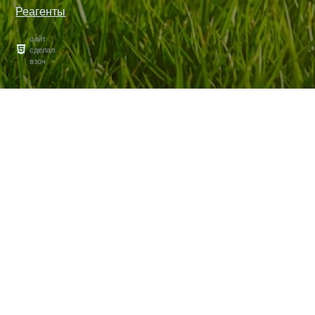
Реагенты
сайт
сделал
взоч