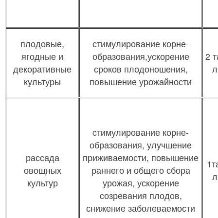
плодовые,
стимулирование корне-
ягодные и
образования,ускорение
2 т
декоративные
сроков плодоношения,
л
культуры
повышение урожайности
cтимулирование корне-
образования, улучшение
рассада
приживаемости, повышение
1т
овощных
раннего и общего сбора
л
культур
урожая, ускорение
созревания плодов,
снижение заболеваемости