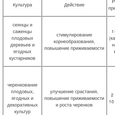
Р
Культура
Действие
пр
сеянцы и
саженцы
1
стимулирование
плодовых
(к
корнеобразования,
деревьев и
н
повышение приживаемости
ягодных
кустарников
черенкование
плодовых,
улучшение срастания,
2
ягодных и
повышение приживаемости
10
декоративных
и роста черенков
культур