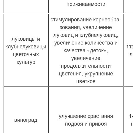
приживаемости
стимулирование корнеобра-
зования, увеличение
луковиц и клубнелуковиц,
луковицы и
увеличение количества и
клубнелуковицы
1т
качества «деток»,
цветочных
л
увеличение
культур
продолжительности
цветения, укрупнение
цветков
улучшение срастания
1
виноград
подвоя и привоя