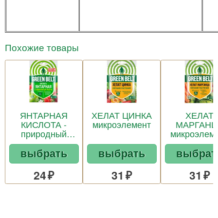
Похожие товары
ЯНТАРНАЯ
ХЕЛАТ ЦИНКА
ХЕЛАТ
КИСЛОТА -
микроэлемент
МАРГАНЦ
природный
микроэлем
стимулятор роста
выбрать
выбрать
выбрат
и укоренения
растений
24
31
31