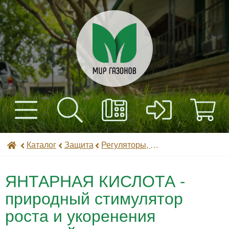
+7(495) 597-82-01
Найти
Каталог
Мир газонов
Каталог
Защита
Регуляторы, стимуляторы роста, микроудобрения
+7(985) 443-32-32
Доставка
ЯНТАРНАЯ КИСЛОТА -
Оплата
природный стимулятор
роста и укоренения
Контакты