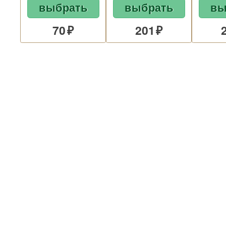
выбрать
выбрать
вы
70
201
СЕМЕНА ГАЗОННЫХ
46
ТРАВ
Удобрения
88
Защита
106
Буйские грунты
11