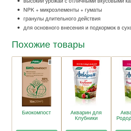
высокий урожай с отличными вкусовыми к
NPK + микроэлементы + гуматы
гранулы длительного действия
для основного внесения и подкормок в сух
Похожие товары
Биокомпост
Акварин для
Акв
Клубники
Родо