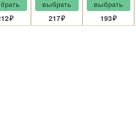
брать
выбрать
выбрать
212
217
193