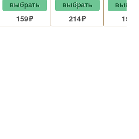
выбрать
выбрать
выбра
159
214
191