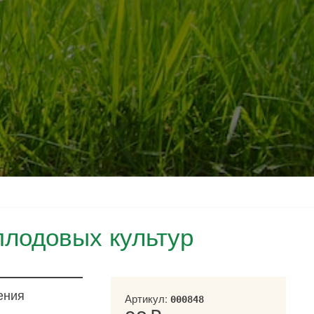
плодовых культур
ения
Артикул:
000848