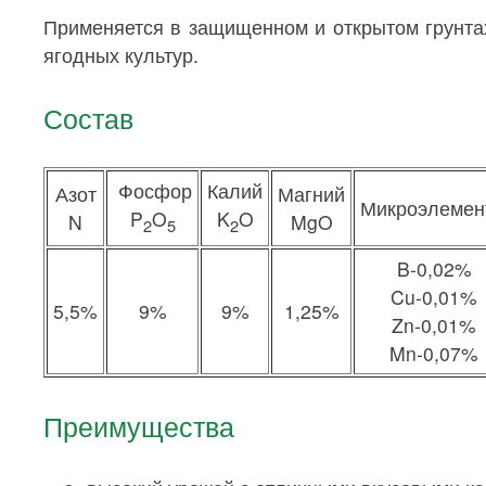
Применяется в защищенном и открытом грунта
ягодных культур.
Состав
Фосфор
Калий
Азот
Магний
Микроэлемен
P
O
K
O
N
MgO
2
5
2
B-0,02%
Cu-0,01%
5,5%
9%
9%
1,25%
Zn-0,01%
Mn-0,07%
Преимущества