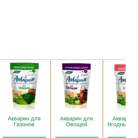
Акварин для
Акварин для
Акварин 
Газонов
Овощей
Ягодных ку