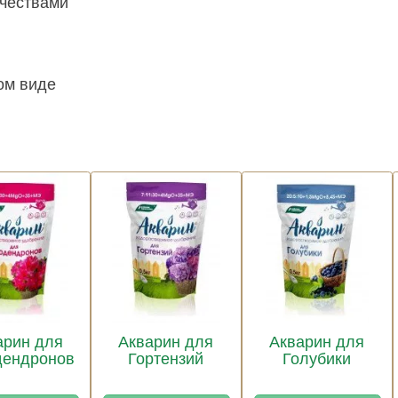
ачествами
ом виде
арин для
Акварин для
Акварин для
дендронов
Гортензий
Голубики