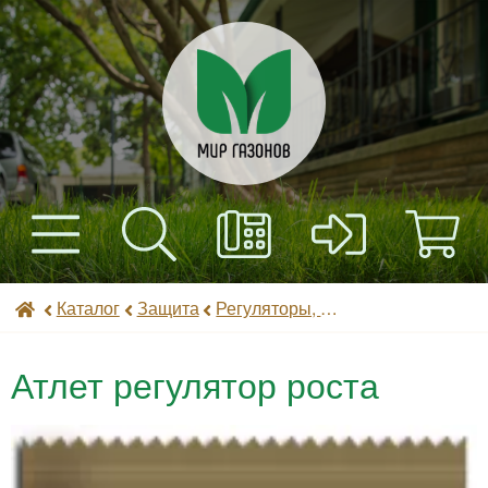
+7(495) 597-82-01
Найти
Каталог
Мир газонов
Каталог
Защита
Регуляторы, стимуляторы роста, микроудобрения
+7(985) 443-32-32
Доставка
Атлет регулятор роста
Оплата
Контакты