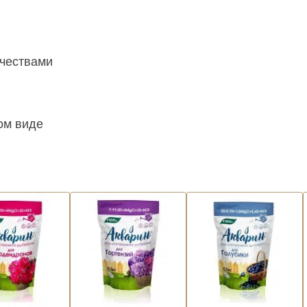
ачествами
ом виде