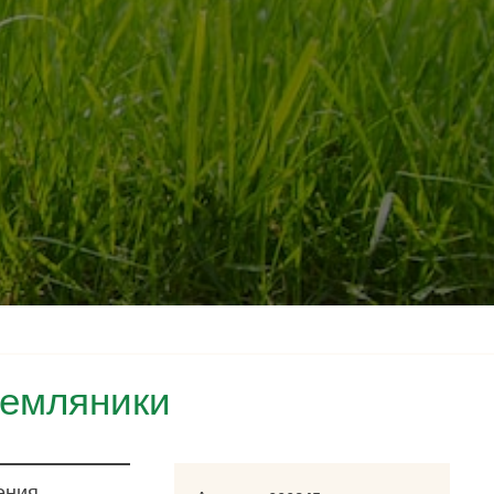
земляники
ения