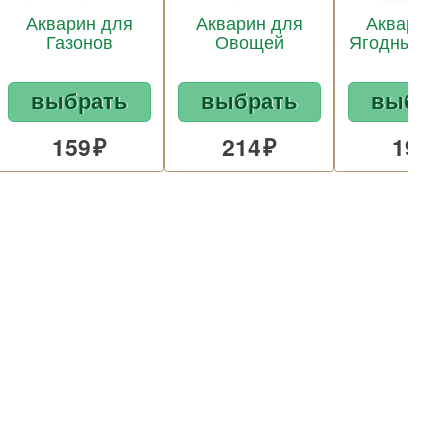
Акварин для
Акварин для
Акварин 
Газонов
Овощей
Ягодных ку
выбрать
выбрать
выбра
159
214
191