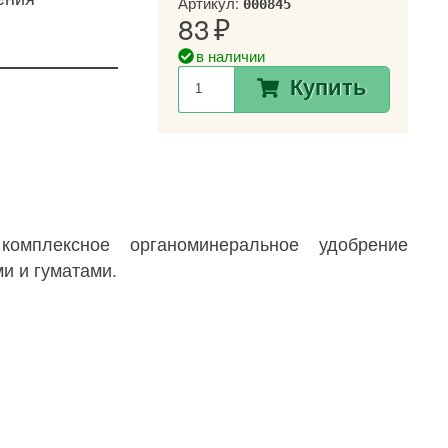
Артикул:
000845
83
в наличии
Купить
омплексное органоминеральное удобрение
и и гуматами.