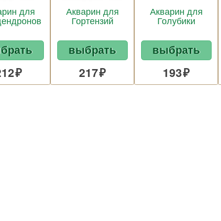
арин для
Акварин для
Акварин для
дендронов
Гортензий
Голубики
брать
выбрать
выбрать
212
217
193