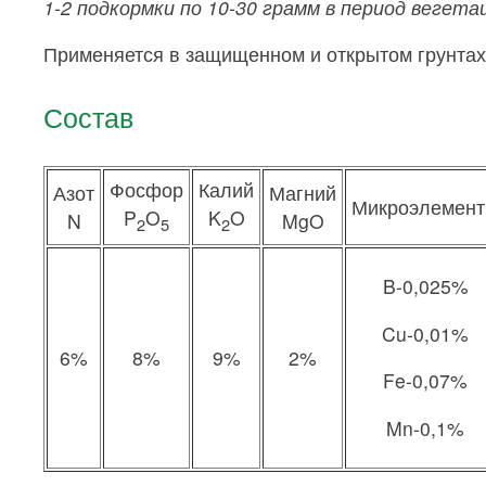
1-2 подкормки по 10-30 грамм в период вегета
Применяется в защищенном и открытом грунтах
Состав
Фосфор
Калий
Азот
Магний
Микроэлемен
P
O
K
O
N
MgO
2
5
2
B-0,025%
Cu-0,01%
6%
8%
9%
2%
Fe-0,07%
Mn-0,1%