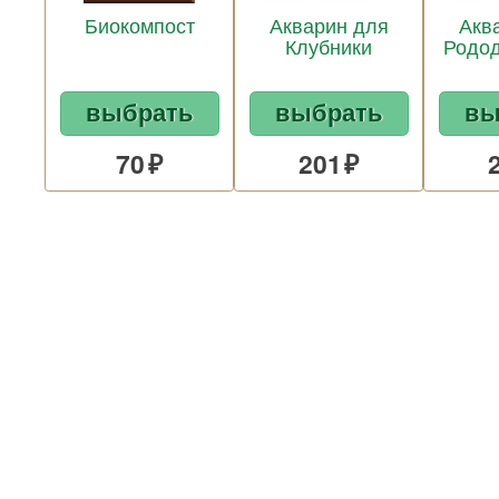
Биокомпост
Акварин для
Акв
Клубники
Родо
выбрать
выбрать
вы
70
201
СЕМЕНА ГАЗОННЫХ
46
ТРАВ
Удобрения
88