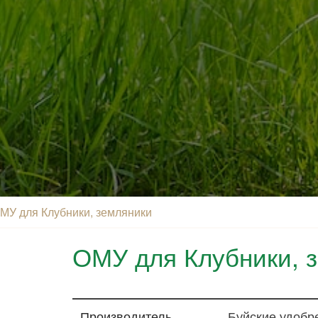
МУ для Клубники, земляники
ОМУ для Клубники, 
Производитель
Буйские удобр