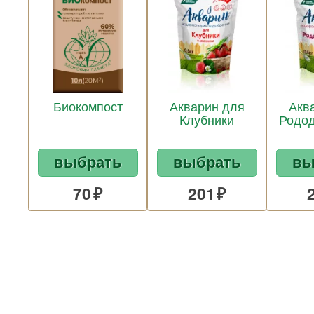
Биокомпост
Акварин для
Акв
Клубники
Родо
выбрать
выбрать
вы
70
201