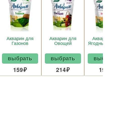
Акварин для
Акварин для
Акварин 
Газонов
Овощей
Ягодных ку
выбрать
выбрать
выбра
159
214
191