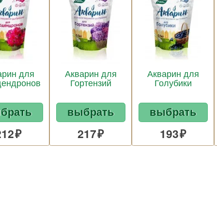
арин для
Акварин для
Акварин для
дендронов
Гортензий
Голубики
брать
выбрать
выбрать
212
217
193