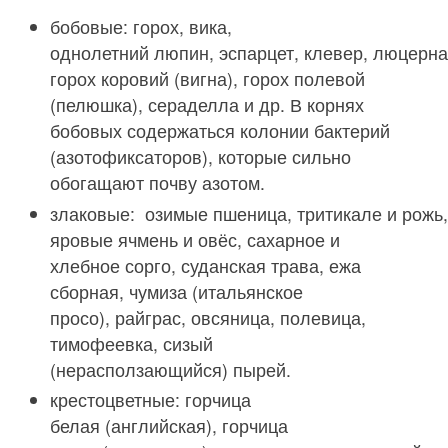
бобовые: горох, вика,
однолетний люпин, эспарцет, клевер, люцерна,
горох коровий (вигна), горох полевой
(пелюшка), сераделла и др. В корнях
бобовых содержаться колонии бактерий
(азотофиксаторов), которые сильно
обогащают почву азотом.
злаковые: озимые пшеница, тритикале и рожь,
яровые ячмень и овёс, сахарное и
хлебное сорго, суданская трава, ежа
сборная, чумиза (итальянское
просо), райграс, овсяница, полевица,
тимофеевка, сизый
(нерасползающийся) пырей.
крестоцветные: горчица
белая (английская), горчица