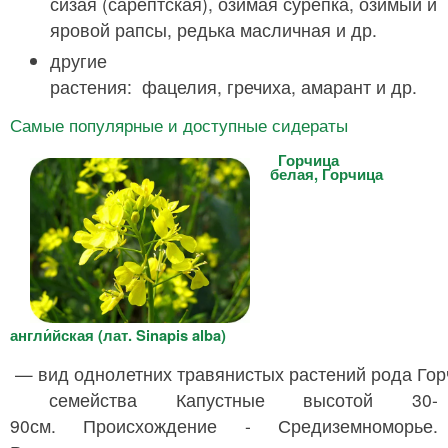
сизая (сарептская), озимая сурепка, озимый и
яровой рапсы, редька масличная и др.
другие
растения: фацелия, гречиха, амарант и др.
Самые популярные и доступные сидераты
Горчица
белая, Горчица
англи́йская (лат. Sinapis alba)
— вид однолетних травянистых растений рода Гор
семейства Капустные высотой 30-
90см. Происхождение - Средиземноморье.