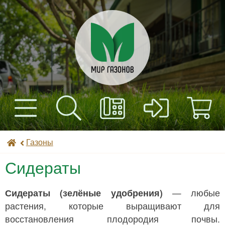
+7(495) 597-82-01
Найти
Каталог
Мир газонов
Газоны
+7(985) 443-32-32
Доставка
Сидераты
Оплата
Сидераты (зелёные удобрения)
— любые
растения, которые выращивают для
Контакты
восстановления плодородия почвы.