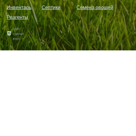
Инвентарь
Септики
Семена овощей
Реагенты
сайт
сделал
взоч