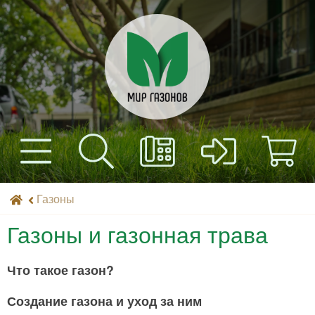
+7(495) 597-82-01
Найти
Каталог
Мир газонов
Газоны
+7(985) 443-32-32
Доставка
Газоны и газонная трава
Оплата
Что такое газон?
Контакты
Создание газона и уход за ним