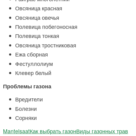
Овсяница красная
Овсяница овечья
Полевица побегоносная
Полевица тонкая
Овсяница тростниковая
Ежа сборная
Фестуллолиум
Клевер белый
Проблемы газона
Вредители
Болезни
Сорняки
Mantelsaat
Как выбрать газон
Виды газонных трав