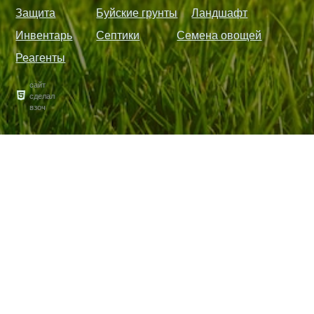
Защита
Буйские грунты
Ландшафт
Инвентарь
Септики
Семена овощей
Реагенты
сайт
сделал
взоч