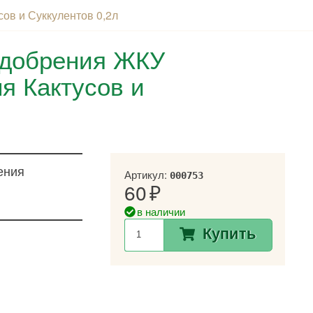
в и Суккулентов 0,2л
удобрения ЖКУ
 Кактусов и
ения
Артикул:
000753
60
в наличии
Купить