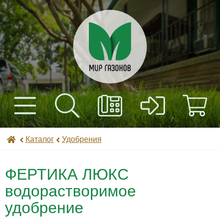
+7(495) 597-82-01
Найти
Каталог
Мир газонов
Каталог
Удобрения
+7(985) 443-32-32
Доставка
ФЕРТИКА ЛЮКС
Оплата
водорастворимое
удобрение
Контакты