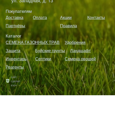
ул. Западная, д. 13
Покупателям
Доставка
Оплата
Акции
Контакты
Партнёры
Правила
Каталог
СЕМЕНА ГАЗОННЫХ ТРАВ
Удобрения
Защита
Буйские грунты
Ландшафт
Инвентарь
Септики
Семена овощей
Реагенты
сайт
сделал
взоч