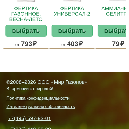
ФЕРТИКА
ФЕРТИКА
АММИАЧН
ГАЗОННОЕ.
УНИВЕРСАЛ-2
СЕЛИТР
ВЕСНА-ЛЕТО
выбрать
выбрать
выбрат
793
403
79
от
от
©2008–2026
ООО «Мир Газонов»
В гармонии с природой!
Политика конфиденциальности
Интеллектуальная собственность
+7(495) 597-82-01
+7(985) 443-32-32