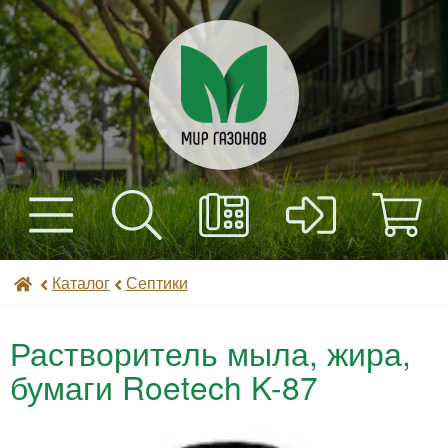
+7(495) 597-82-01
Найти
Каталог
Мир газонов
Каталог
Септики
+7(985) 443-32-32
Доставка
Растворитель мыла, жира,
Оплата
бумаги Roetech K-87
Контакты