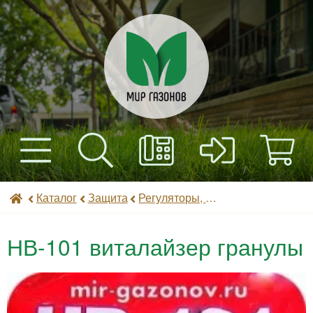
+7(495) 597-82-01
Найти
Каталог
Мир газонов
Каталог
Защита
Регуляторы, стимуляторы роста, микроудобрения
+7(985) 443-32-32
Доставка
НВ-101 виталайзер гранулы
Оплата
Контакты