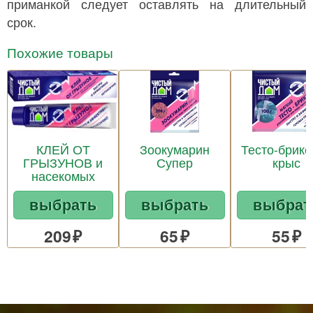
приманкой следует оставлять на длительный
срок.
Похожие товары
КЛЕЙ ОТ
Зоокумарин
Тесто-брике
ГРЫЗУНОВ и
Супер
крыс
насекомых
выбрать
выбрать
выбрат
209
65
55