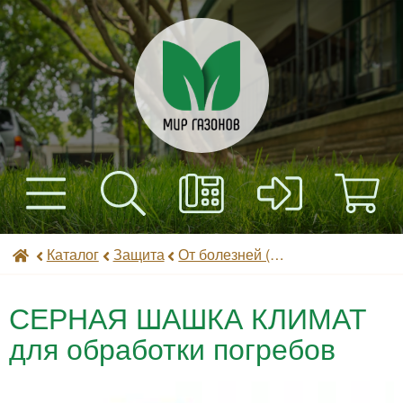
+7(495) 597-82-01
Найти
Каталог
Мир газонов
Каталог
Защита
От болезней (фунгициды)
+7(985) 443-32-32
Доставка
СЕРНАЯ ШАШКА КЛИМАТ
Оплата
для обработки погребов
Контакты