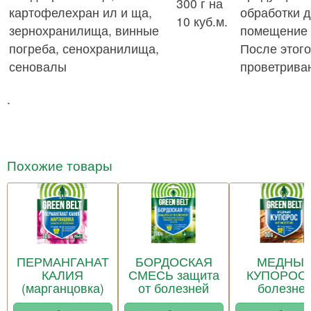
300 г на
картофелехран ил и ща,
обработки 
10 куб.м.
зернохранилища, винные
помещение 
погреба, сенохранилища,
После этого
сеновалы
проветрива
.
Похожие товары
ПЕРМАНГАНАТ
БОРДОСКАЯ
МЕДНЫ
КАЛИЯ
СМЕСЬ защита
КУПОРОС 
(марганцовка)
от болезней
болезне
растени