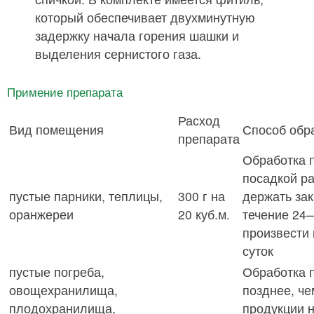
который обеспечивает двухминутную
задержку начала горения шашки и
выделения сернистого газа.
Примение препарата
Расход
Вид помещения
Способ обр
препарата
Обработка 
посадкой р
пустые парники, теплицы,
300 г на
держать за
оранжереи
20 куб.м.
течение 24—
произвести
суток
пустые погреба,
Обработка 
овощехранилища,
позднее, че
плодохранилища,
продукции 