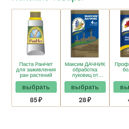
Паста РанНет
Максим ДАЧНИК
Профи
для заживления
обработка
бо
ран растений
луковиц от
болезней
выбрать
выбрать
вы
85
28