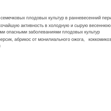
 семечковых плодовых культур в ранневесенний пер
чайшую активность в холодную и сырую весеннюю по
ими опасными заболеваниями плодовых культур
рсик, абрикос от монилиального ожога, коккомикоза
и