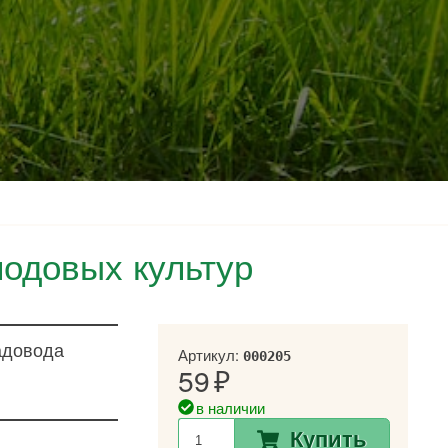
лодовых культур
адовода
Артикул:
000205
59
в наличии
Купить