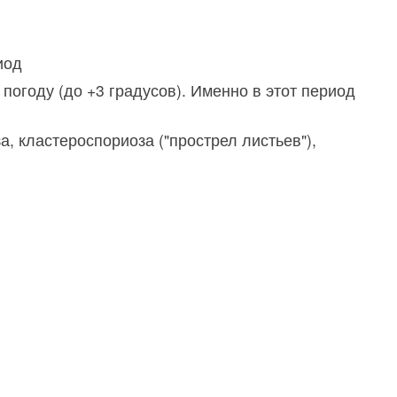
иод
году (до +3 градусов). Именно в этот период
, кластероспориоза ("прострел листьев"),