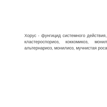
Хорус - фунгицид системного действия,
кластероспориоз, коккомикоз, мон
альтернариоз, монилиоз, мучнистая роса