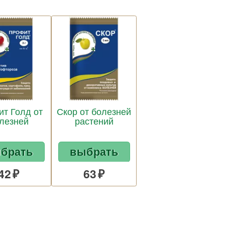
т Голд от
Скор от болезней
лезней
растений
брать
выбрать
42
63