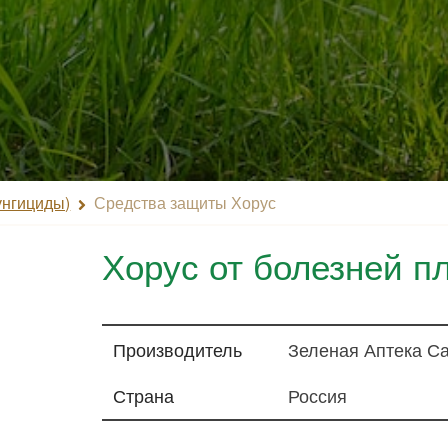
унгициды)
Средства защиты Хорус
Хорус от болезней п
Производитель
Зеленая Аптека С
Страна
Россия