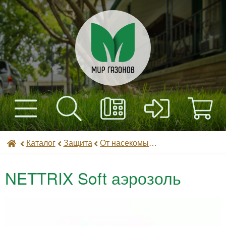
+7(495) 597-82-01
Найти
Каталог
Мир газонов
Каталог
Защита
От насекомых (инсектициды)
+7(985) 443-32-32
Доставка
NETTRIX Soft аэрозоль
Оплата
Контакты