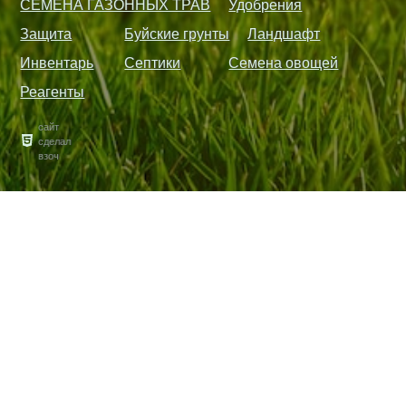
СЕМЕНА ГАЗОННЫХ ТРАВ
Удобрения
Защита
Буйские грунты
Ландшафт
Инвентарь
Септики
Семена овощей
Реагенты
сайт
сделал
взоч