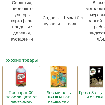
Овощные,
Внесе
цветочные
методом 
культуры,
муравь
Садовые
1 мл/ 10 л
картофель,
колоний.
муравьи
воды
плодовые
рабо
деревья,
жидкост
кустарники
л/5
Похожие товары
Препарат 30
Ловчий пояс
Гроза-3 от у
плюс защита от
КАПКАН от
и слизне
насекомых
насекомых