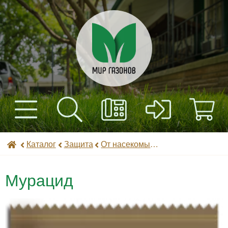
+7(495) 597-82-01
Найти
Каталог
Мир газонов
Каталог
Защита
От насекомых (инсектициды)
+7(985) 443-32-32
Доставка
Мурацид
Оплата
Контакты