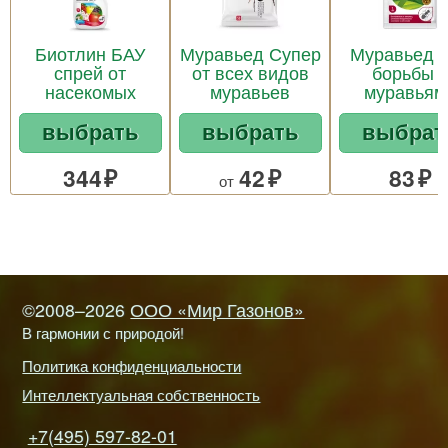
Биотлин БАУ
Муравьед Супер
Муравьед 
спрей от
от всех видов
борьбы с
насекомых
муравьев
муравьям
выбрать
выбрать
выбрат
344
42
83
от
©2008–2026
ООО «Мир Газонов»
В гармонии с природой!
Политика конфиденциальности
Интеллектуальная собственность
+7(495) 597-82-01