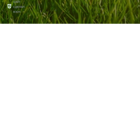
сайт
сделал
взоч