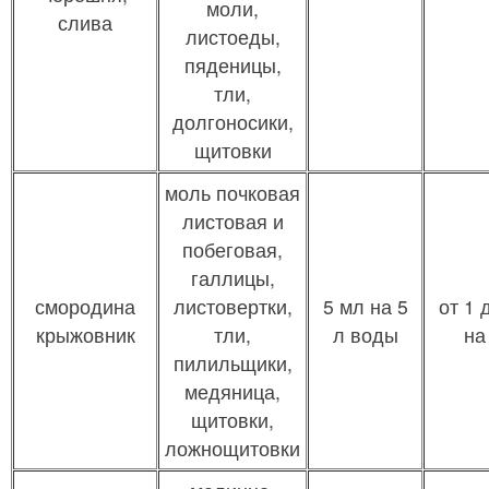
моли,
слива
листоеды,
пяденицы,
тли,
долгоносики,
щитовки
моль почковая
листовая и
побеговая,
галлицы,
смородина
листовертки,
5 мл на 5
от 1 
крыжовник
тли,
л воды
на
пилильщики,
медяница,
щитовки,
ложнощитовки