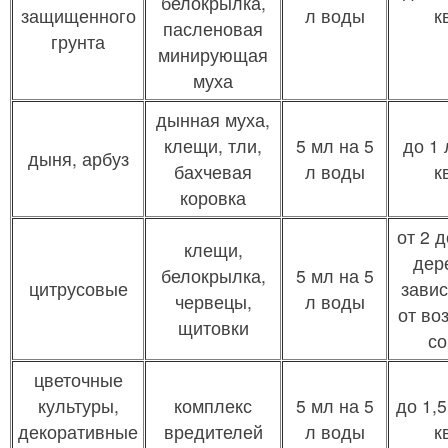
белокрылка,
защищенного
л воды
к
пасленовая
грунта
минирующая
муха
дынная муха,
клещи, тли,
5 мл на 5
до 1 
дыня, арбуз
бахчевая
л воды
к
коровка
от 2 д
клещи,
дер
белокрылка,
5 мл на 5
цитрусовые
зави
червецы,
л воды
от во
щитовки
со
цветочные
культуры,
комплекс
5 мл на 5
до 1,5
декоративные
вредителей
л воды
к