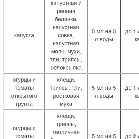
капустная и
репная
белянки,
капустная
5 мл на 5
до 1 
капуста
совка,
л воды
к
капустная
моль, мухи,
тли, трипсы,
белокрылка
огурцы и
клещи,
томаты
трипсы, тли,
5 мл на 5
до 1 
открытого
ростковая
л воды
к
грунта
муха
клещи,
трипсы,
огурцы и
тепличная
томаты
5 мл на 5
до 2 