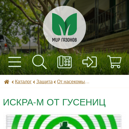
+7(495) 597-82-01
Найти
Каталог
Мир газонов
Каталог
Защита
От насекомых (инсектициды)
+7(985) 443-32-32
Доставка
ИСКРА-М ОТ ГУСЕНИЦ
Оплата
Контакты