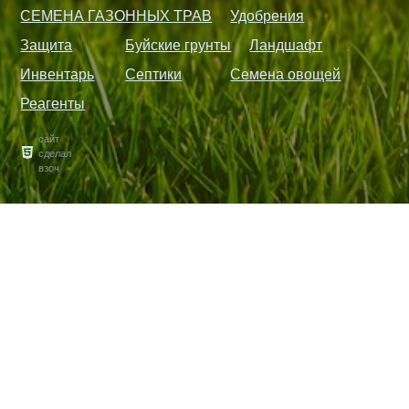
СЕМЕНА ГАЗОННЫХ ТРАВ
Удобрения
Защита
Буйские грунты
Ландшафт
Инвентарь
Септики
Семена овощей
Реагенты
сайт
сделал
взоч