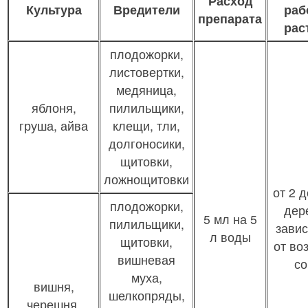
Расход
Культура
Вредители
раб
препарата
рас
плодожорки,
листовертки,
медяница,
яблоня,
пилильщики,
груша, айва
клещи, тли,
долгоносики,
щитовки,
ложнощитовки
от 2 д
плодожорки,
дер
5 мл на 5
пилильщики,
зави
л воды
щитовки,
от во
вишневая
со
муха,
вишня,
шелкопряды,
черешня,