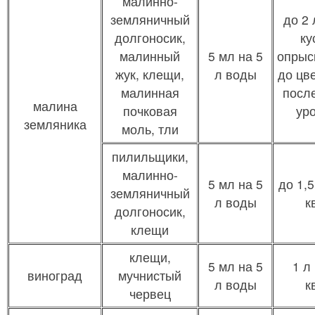
малинно-
земляничный
до 2 
долгоносик,
ку
малинный
5 мл на 5
опрыс
жук, клещи,
л воды
до цв
малинная
посл
малина
почковая
ур
земляника
моль, тли
пилильщики,
малинно-
5 мл на 5
до 1,5
земляничный
л воды
к
долгоносик,
клещи
клещи,
5 мл на 5
1 л
виноград
мучнистый
л воды
к
червец