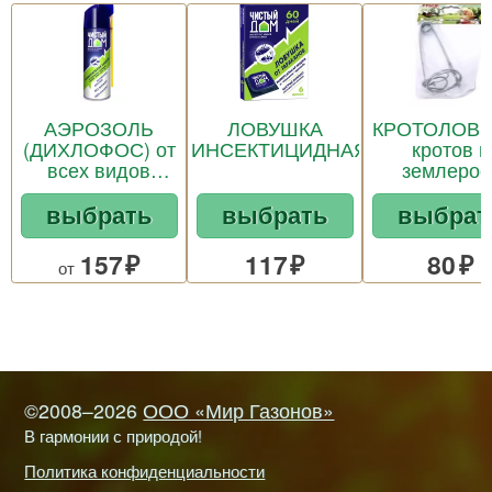
АЭРОЗОЛЬ
ЛОВУШКА
КРОТОЛОВК
(ДИХЛОФОС) от
ИНСЕКТИЦИДНАЯ
кротов и
всех видов
землерое
насекомых
выбрать
выбрать
выбрат
157
117
80
от
©2008–2026
ООО «Мир Газонов»
В гармонии с природой!
Политика конфиденциальности