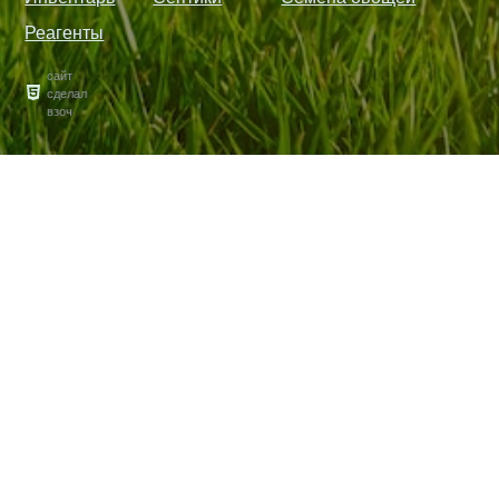
Реагенты
сайт
сделал
взоч