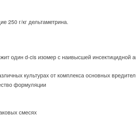
е 250 г/кг дельтаметрина.
ржит один d-cis изомер с наивысшей инсектицидной 
зличных культурах от комплекса основных вредител
ество формуляции
аковых смесях