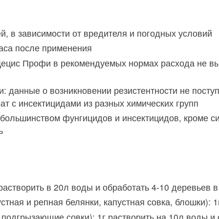
ей, в зависимости от вредителя и погодных условий
часа после применения
Децис Профи в рекомендуемых нормах расхода не в
и: данные о возникновении резистентности не пост
ат с инсектицидами из разных химических групп
 большинством фунгицидов и инсектицидов, кроме 
ь
 растворить в 20л воды и обработать 4-10 деревьев в
стная и репная белянки, капустная совка, блошки): 1
 подгрызающие совки): 1г растворить на 10л воды и о