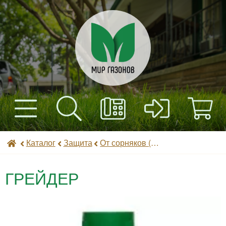
+7(495) 597-82-01
Найти
Каталог
Мир газонов
Каталог
Защита
От сорняков (гербициды)
+7(985) 443-32-32
Доставка
ГРЕЙДЕР
Оплата
Контакты