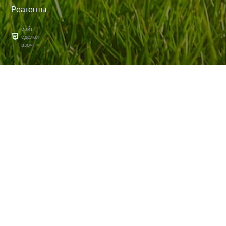
Реагенты
сайт
сделал
взоч