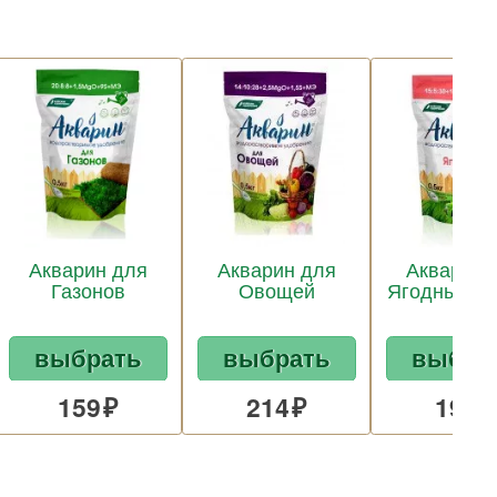
Акварин для
Акварин для
Акварин 
Газонов
Овощей
Ягодных ку
выбрать
выбрать
выбра
159
214
191