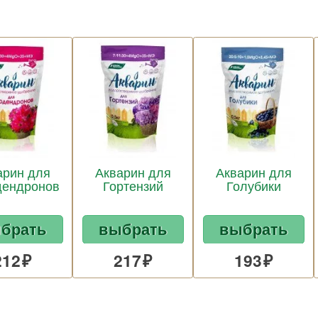
арин для
Акварин для
Акварин для
дендронов
Гортензий
Голубики
брать
выбрать
выбрать
212
217
193