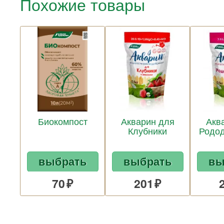
Похожие товары
Биокомпост
Акварин для
Акв
Клубники
Родо
выбрать
выбрать
вы
70
201