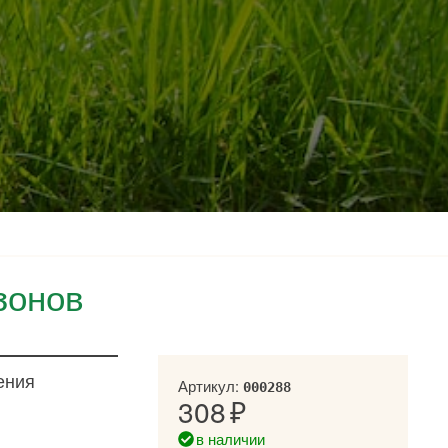
зонов
ения
Артикул:
000288
308
в наличии