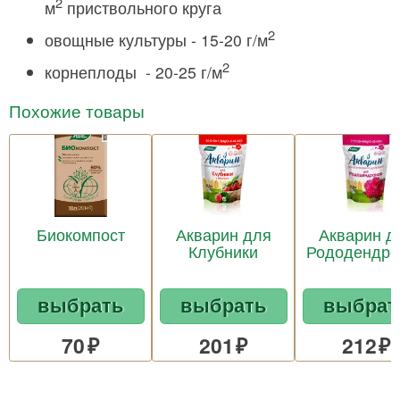
2
м
приствольного круга
2
овощные культуры - 15-20 г/м
2
корнеплоды - 20-25 г/м
Похожие товары
Биокомпост
Акварин для
Акварин д
Клубники
Рододендро
выбрать
выбрать
выбрат
70
201
212