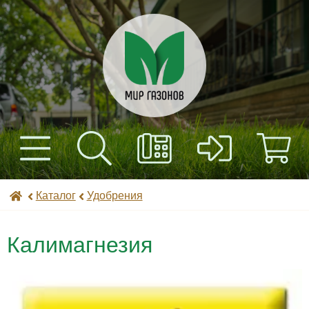
+7(495) 597-82-01
Найти
Каталог
Мир газонов
Каталог
Удобрения
+7(985) 443-32-32
Доставка
Калимагнезия
Оплата
Контакты