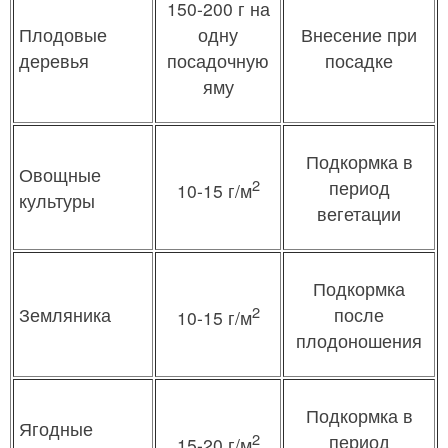
150-200 г на
Плодовые
одну
Внесение при
деревья
посадочную
посадке
яму
Подкормка в
Овощные
2
период
10-15 г/м
культуры
вегетации
Подкормка
2
Земляника
после
10-15 г/м
плодоношения
Подкормка в
Ягодные
2
период
15-20 г/м