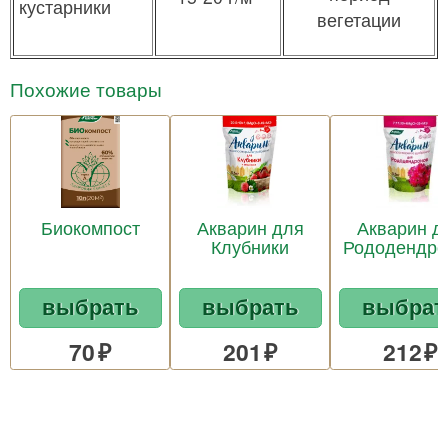
кустарники
вегетации
Похожие товары
Биокомпост
Акварин для
Акварин д
Клубники
Рододендро
выбрать
выбрать
выбрат
70
201
212