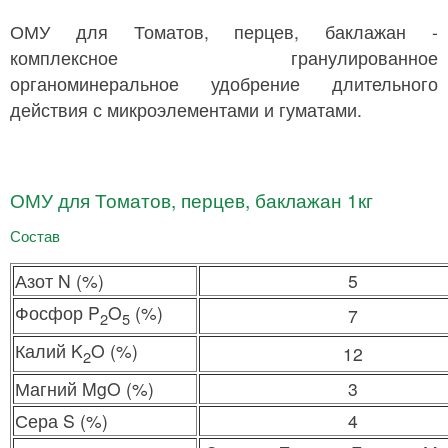
ОМУ для Томатов, перцев, баклажан -
комплексное гранулированное
органоминеральное удобрение длительного
действия с микроэлементами и гуматами.
ОМУ для Томатов, перцев, баклажан 1кг
Состав
Азот N (%)
5
Фосфор P
O
(%)
7
2
5
Калий K
O (%)
12
2
Магний MgO (%)
3
Сера S (%)
4