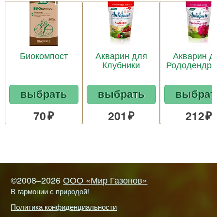
Биокомпост
Акварин для
Акварин д
Клубники
Рододендро
выбрать
выбрать
выбрат
70
201
212
©2008–2026
ООО «Мир Газонов»
В гармонии с природой!
Политика конфиденциальности