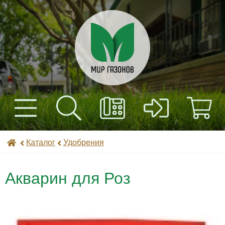
+7(495) 597-82-01
Найти
Каталог
Мир газонов
Каталог
Удобрения
+7(985) 443-32-32
Доставка
Акварин для Роз
Оплата
Контакты