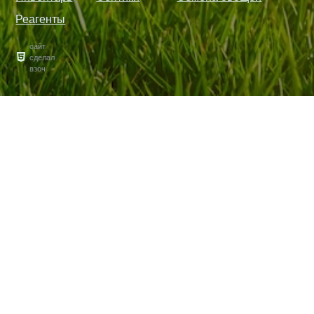
Реагенты
сайт
сделал
взоч