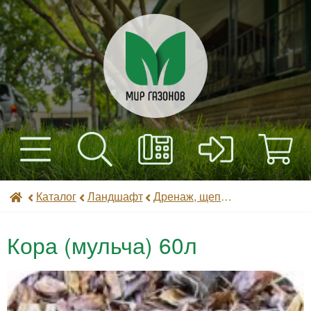
+7(495) 597-82-01
Найти
Каталог
Мир газонов
Каталог
Ландшафт
Дренаж, щепа, мульча
+7(985) 443-32-32
Доставка
Кора (мульча) 60л
Оплата
Контакты