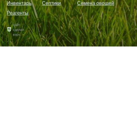
Инвентарь
Септики
Семена овощей
Реагенты
сайт
сделал
взоч