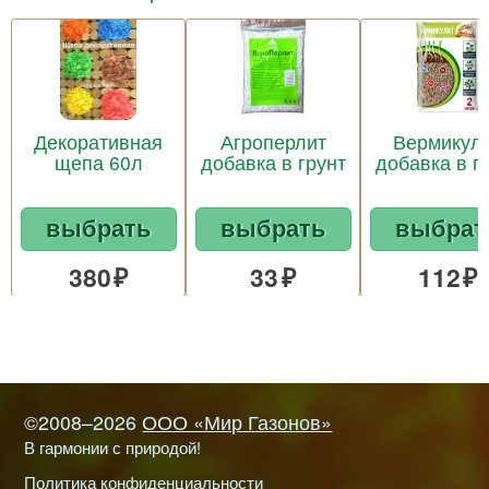
Декоративная
Агроперлит
Вермикул
щепа 60л
добавка в грунт
добавка в г
выбрать
выбрать
выбрат
380
33
112
©2008–2026
ООО «Мир Газонов»
В гармонии с природой!
Политика конфиденциальности