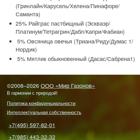
(Гринлайн/Карусель/Хелена/Пинафоре/
Саманта)
25% Райграс пастбищный (Эскваэр/
Платинум/Тетрагрин/Дабл/Капри/Фабиан)
5% Овсяница овечья (Триана/Риду/Думас 1/
Нордик)
5% Мятлик обыкновенный (Дасас/Сабрена1)
©2008–2026
ООО «Мир Газонов»
В гармонии с природой!
Политика конфиденциальности
Интеллектуальная собственность
+7(495) 597-82-01
+7(985) 443-32-32